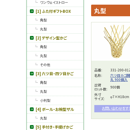
ワンウェイストロー
丸型
[1] ふた付ギフトBOX
角型
丸型
[2] デザイン型かご
角型
丸型
その他
品番:
331-200-01
[3] 六ツ目・四ツ目かご
名称:
六ツ目カゴ
丸 900個入
角型
出荷
900個
ロット数:
丸型
外寸
φ7×H18cm
サイズ:
小判型
[4] ボール・お椀型ザル
丸型
[5] 手付き・手提げかご