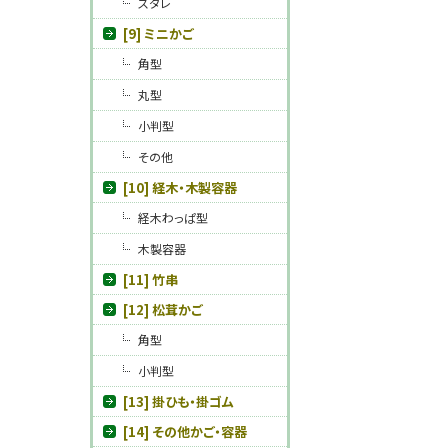
スダレ
[9] ミニかご
角型
丸型
小判型
その他
[10] 経木・木製容器
経木わっぱ型
木製容器
[11] 竹串
[12] 松茸かご
角型
小判型
[13] 掛ひも・掛ゴム
[14] その他かご・容器