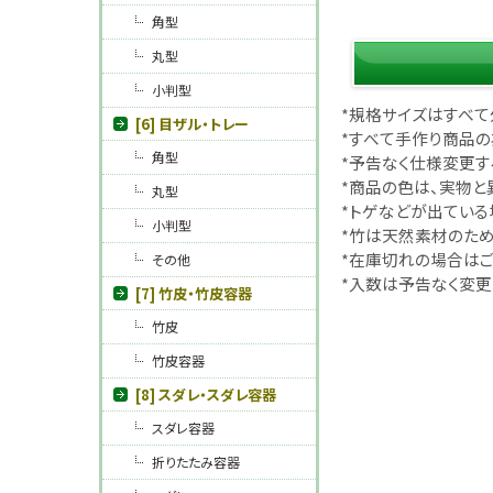
角型
丸型
小判型
*規格サイズはすべて外
[6] 目ザル・トレー
*すべて手作り商品の
角型
*予告なく仕様変更す
*商品の色は、実物と
丸型
*トゲなどが出ている
小判型
*竹は天然素材のため
*在庫切れの場合はご
その他
*入数は予告なく変更
[7] 竹皮・竹皮容器
竹皮
竹皮容器
[8] スダレ・スダレ容器
スダレ容器
折りたたみ容器