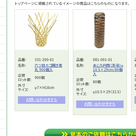
トップページに掲載されているイメージの商品はこちらのものになります。
品番:
331-200-01
品番:
081-001-01
名称:
六ツ目カゴ開き実
名称:
あじろ円筒（茶染）φ
丸 900個入
10.5×29cm/80個
入
出荷
900個
ロット数:
出荷
80個
ロット数:
外寸
φ7×H18cm
サイズ:
外寸
φ10.5×29（32.5）
サイズ: