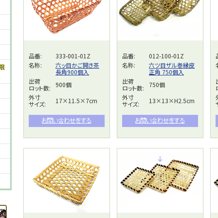
品番:
333-001-01Z
品番:
012-100-01Z
名称:
六ッ目かご開き茶
名称:
六ツ目ザル巻縁皮
限
長角900個入
正角 750個入
出荷
出荷
900個
750個
ロット数:
ロット数:
外寸
外寸
17×11.5×7cm
13×13×H2.5cm
サイズ:
サイズ: