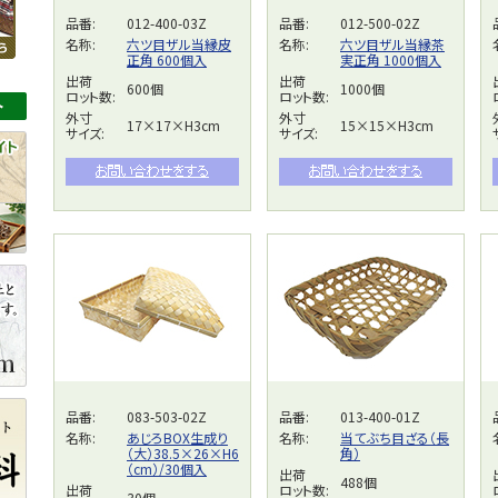
品番:
012-400-03Z
品番:
012-500-02Z
名称:
六ツ目ザル当縁皮
名称:
六ツ目ザル当縁茶
正角 600個入
実正角 1000個入
出荷
出荷
600個
1000個
ロット数:
ロット数:
外寸
外寸
17×17×H3cm
15×15×H3cm
サイズ:
サイズ:
品番:
083-503-02Z
品番:
013-400-01Z
名称:
あじろBOX生成り
名称:
当てぶち目ざる（長
（大）38.5×26×H6
角）
（cm）/30個入
出荷
488個
出荷
ロット数:
30個