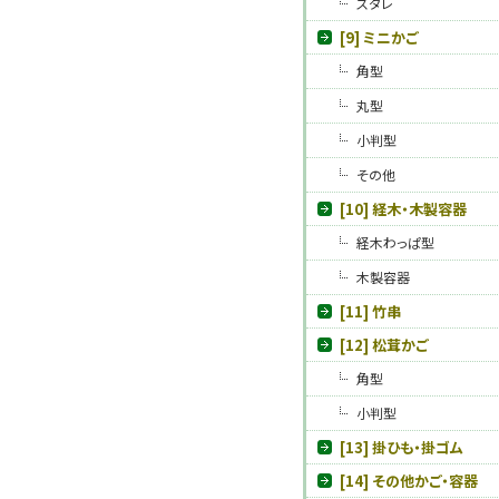
スダレ
[9] ミニかご
角型
丸型
小判型
その他
[10] 経木・木製容器
経木わっぱ型
木製容器
[11] 竹串
[12] 松茸かご
角型
小判型
[13] 掛ひも・掛ゴム
[14] その他かご・容器