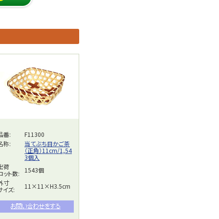
品番:
F11300
名称:
当てぶち目かご茶
（正角）11cm/1,54
3個入
出荷
1543個
ロット数:
外寸
11×11×H3.5cm
サイズ: