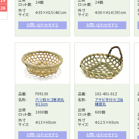
19
24個
24個
ロット数:
ロット数:
26
外寸
外寸
Φ35×H15（46）cm
Φ30×H14（39）cm
サイズ:
サイズ:
品番:
F09130
品番:
101-401-01Z
名称:
六ツ目カゴ巻渕丸
名称:
アケビ手付カゴ当
Φ13cm
縁皮丸
出荷
出荷
1000個
600個
ロット数:
ロット数:
外寸
外寸
Φ13×H5cm
Φ12.5×H3cm
サイズ:
サイズ: