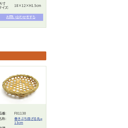
外寸
18×12×H1.5cm
サイズ:
品番:
F01130
名称:
巻きぶち目ざる丸φ
13cm
出荷