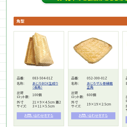
角型
品番:
083-504-01Z
品番:
052-300-01Z
名称:
あじろBOX生成り
名称:
あじろザル巻縁磨
（長角）
正角
出荷
出荷
100個
600個
ロット数:
ロット数:
外寸
21×9×4.5cm 蓋2
外寸
19×19×2.5cm
サイズ:
3×11×5.5cm
サイズ: