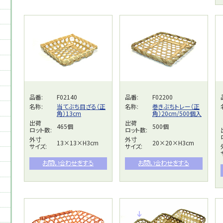
品番:
F02140
品番:
F02200
名称:
当てぶち目ざる（正
名称:
巻きぶちトレー（正
角）13cm
角）20cm/500個入
出荷
出荷
465個
500個
ロット数:
ロット数:
外寸
外寸
13×13×H3cm
20×20×H3cm
サイズ:
サイズ: