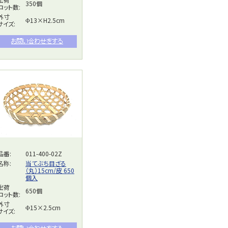
350個
ロット数:
外寸
Φ13×H2.5cm
サイズ:
品番:
011-400-02Z
名称:
当てぶち目ざる
（丸）15cm/皮 650
個入
出荷
650個
ロット数:
外寸
Φ15×2.5cm
サイズ: