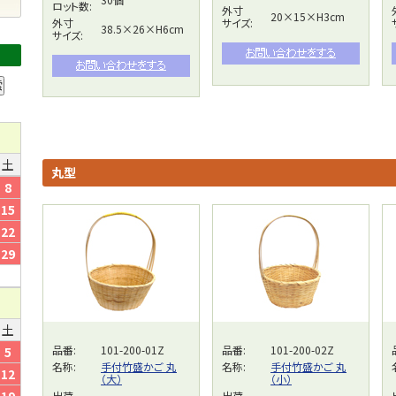
ロット数:
外寸
20×15×H3cm
外寸
サイズ:
38.5×26×H6cm
サイズ:
土
丸型
8
15
22
29
土
品番:
101-200-01Z
品番:
101-200-02Z
5
名称:
手付竹盛かご 丸
名称:
手付竹盛かご 丸
12
（大）
（小）
出荷
出荷