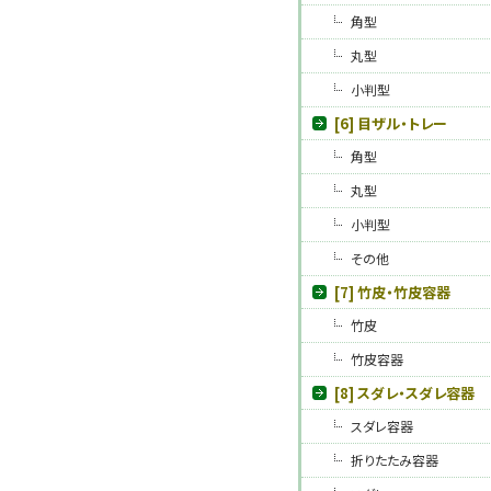
角型
丸型
小判型
[6] 目ザル・トレー
角型
丸型
小判型
その他
[7] 竹皮・竹皮容器
竹皮
竹皮容器
[8] スダレ・スダレ容器
スダレ容器
折りたたみ容器