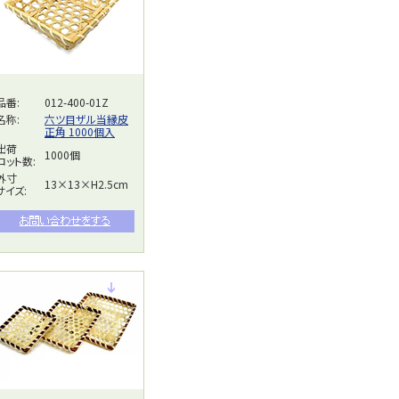
品番:
012-400-01Z
名称:
六ツ目ザル当縁皮
正角 1000個入
出荷
1000個
ロット数:
外寸
13×13×H2.5cm
サイズ: