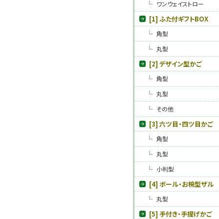
ワンウェイストロー
[1] ふた付ギフトBOX
角型
丸型
[2] デザイン型かご
角型
丸型
その他
[3] 六ツ目・四ツ目かご
角型
丸型
小判型
[4] ボール・お椀型ザル
丸型
[5] 手付き・手提げかご