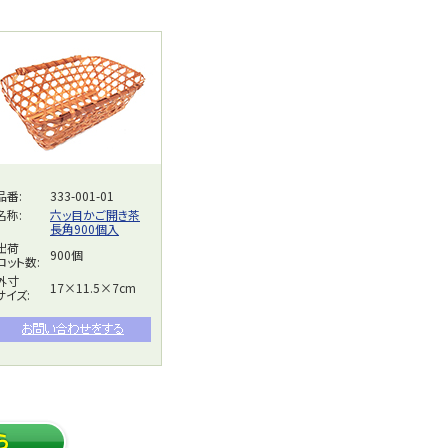
品番:
333-001-01
名称:
六ッ目かご開き茶
長角900個入
出荷
900個
ロット数:
外寸
17×11.5×7cm
サイズ: