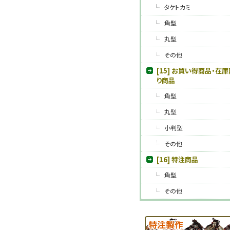
タケトカミ
角型
丸型
その他
[15] お買い得商品・在庫
り商品
角型
丸型
小判型
その他
[16] 特注商品
角型
その他