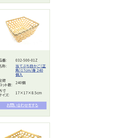
品番:
032-500-01Z
名称:
当てぶち目かご（正
角）17cm/身 240
個入
出荷
240個
ロット数:
外寸
17×17×8.5cm
サイズ: