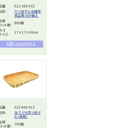
品番:
012-500-03Z
名称:
六ツ目ザル当縁茶
実正角 800個入
出荷
800個
ロット数:
外寸
17×17×H3cm
サイズ:
品番:
023-600-01Z
名称:
当てぶち四ツ目ざ
る（長角）
出荷
700個
ロット数: